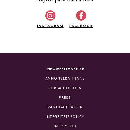
b
ö
c
INSTAGRAM
k
FACEBOOK
e
r
o
n
l
i
INFO@FRITANKE.SE
n
ANNONSERA I SANS
e
h
JOBBA HOS OSS
o
PRESS
s
F
VANLIGA FRÅGOR
r
INTEGRITETSPOLICY
i
T
IN ENGLISH