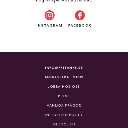
b
ö
c
INSTAGRAM
k
FACEBOOK
e
r
o
n
l
i
INFO@FRITANKE.SE
n
ANNONSERA I SANS
e
h
JOBBA HOS OSS
o
PRESS
s
F
VANLIGA FRÅGOR
r
INTEGRITETSPOLICY
i
T
IN ENGLISH