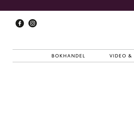
Skip
to
content
BOKHANDEL
VIDEO &