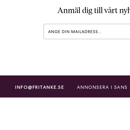
Anmäl dig till vårt n
ANNONSERA I SANS
INFO@FRITANKE.SE