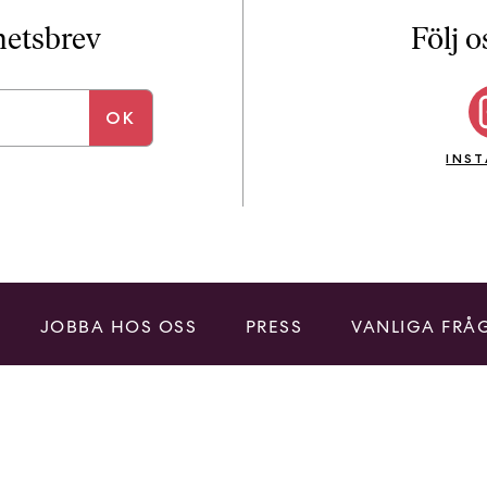
i
T
yhetsbrev
Följ o
a
n
k
e
INS
JOBBA HOS OSS
PRESS
VANLIGA FRÅ