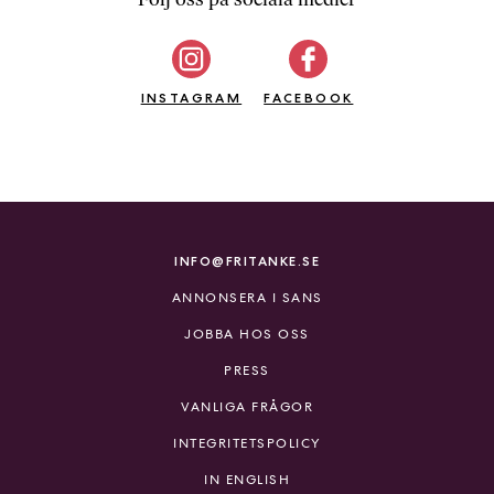
b
ö
c
INSTAGRAM
k
FACEBOOK
e
r
o
n
l
i
INFO@FRITANKE.SE
n
ANNONSERA I SANS
e
h
JOBBA HOS OSS
o
PRESS
s
F
VANLIGA FRÅGOR
r
INTEGRITETSPOLICY
i
T
IN ENGLISH