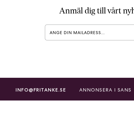
Anmäl dig till vårt n
ANNONSERA I SANS
INFO@FRITANKE.SE