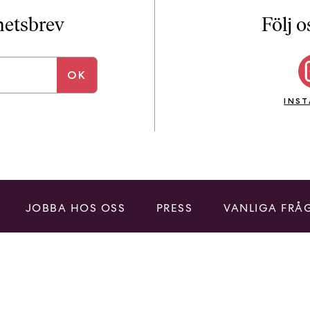
i
T
yhetsbrev
Följ o
a
n
k
e
INS
JOBBA HOS OSS
PRESS
VANLIGA FRÅ