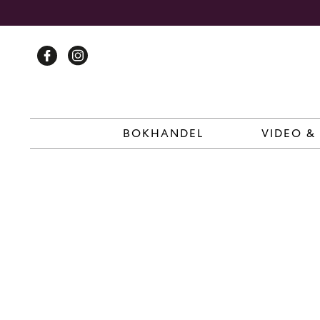
Skip
to
content
BOKHANDEL
VIDEO &