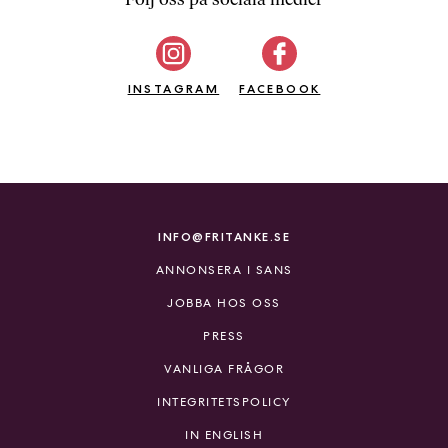
b
ö
c
INSTAGRAM
k
FACEBOOK
e
r
o
n
l
i
INFO@FRITANKE.SE
n
ANNONSERA I SANS
e
h
JOBBA HOS OSS
o
PRESS
s
F
VANLIGA FRÅGOR
r
INTEGRITETSPOLICY
i
T
IN ENGLISH