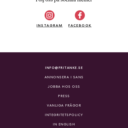
b
ö
c
INSTAGRAM
k
FACEBOOK
e
r
o
n
l
i
INFO@FRITANKE.SE
n
ANNONSERA I SANS
e
h
JOBBA HOS OSS
o
PRESS
s
F
VANLIGA FRÅGOR
r
INTEGRITETSPOLICY
i
T
IN ENGLISH