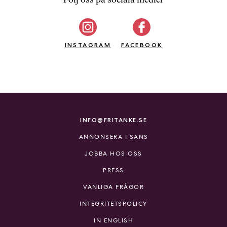
b
ö
c
INSTAGRAM
k
FACEBOOK
e
r
o
n
l
i
INFO@FRITANKE.SE
n
ANNONSERA I SANS
e
h
JOBBA HOS OSS
o
PRESS
s
F
VANLIGA FRÅGOR
r
INTEGRITETSPOLICY
i
T
IN ENGLISH