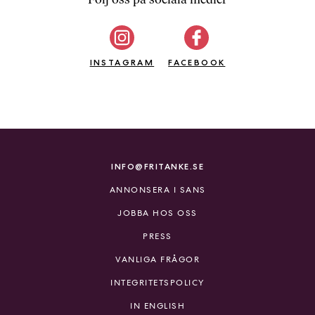
b
ö
c
INSTAGRAM
k
FACEBOOK
e
r
o
n
l
i
INFO@FRITANKE.SE
n
ANNONSERA I SANS
e
h
JOBBA HOS OSS
o
PRESS
s
F
VANLIGA FRÅGOR
r
INTEGRITETSPOLICY
i
T
IN ENGLISH