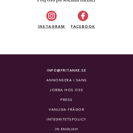
b
ö
c
INSTAGRAM
k
FACEBOOK
e
r
o
n
l
i
INFO@FRITANKE.SE
n
ANNONSERA I SANS
e
h
JOBBA HOS OSS
o
PRESS
s
F
VANLIGA FRÅGOR
r
INTEGRITETSPOLICY
i
T
IN ENGLISH