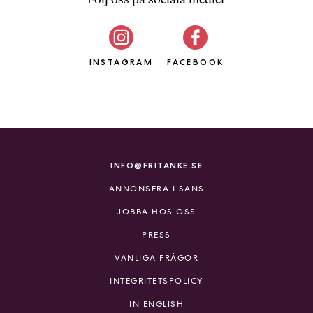
b
ö
c
INSTAGRAM
k
FACEBOOK
e
r
o
n
l
i
INFO@FRITANKE.SE
n
ANNONSERA I SANS
e
h
JOBBA HOS OSS
o
PRESS
s
F
VANLIGA FRÅGOR
r
INTEGRITETSPOLICY
i
T
IN ENGLISH