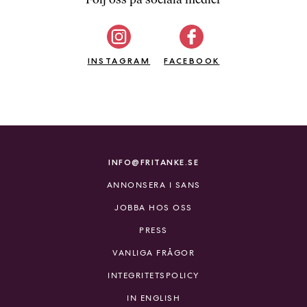
b
ö
c
INSTAGRAM
k
FACEBOOK
e
r
o
n
l
i
INFO@FRITANKE.SE
n
ANNONSERA I SANS
e
h
JOBBA HOS OSS
o
PRESS
s
F
VANLIGA FRÅGOR
r
INTEGRITETSPOLICY
i
T
IN ENGLISH