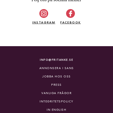
b
ö
c
INSTAGRAM
k
FACEBOOK
e
r
o
n
l
i
INFO@FRITANKE.SE
n
ANNONSERA I SANS
e
h
JOBBA HOS OSS
o
PRESS
s
F
VANLIGA FRÅGOR
r
INTEGRITETSPOLICY
i
T
IN ENGLISH