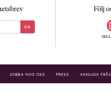
i
T
yhetsbrev
Följ o
a
n
k
e
INS
JOBBA HOS OSS
PRESS
VANLIGA FRÅ