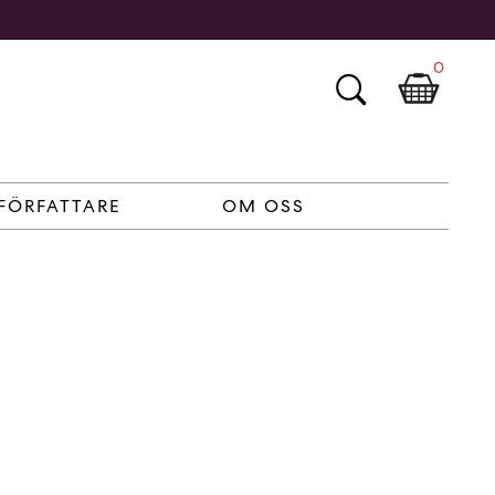
0
FÖRFATTARE
OM OSS