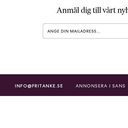
Anmäl dig till vårt n
ANNONSERA I SANS
INFO@FRITANKE.SE