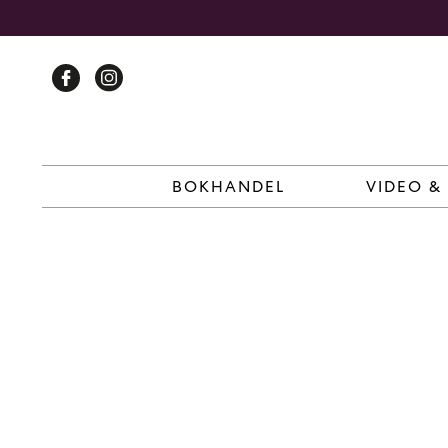
Skip
to
content
BOKHANDEL
VIDEO &