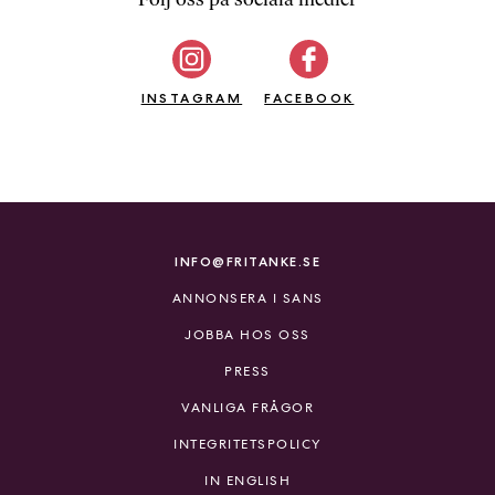
b
ö
c
INSTAGRAM
k
FACEBOOK
e
r
o
n
l
i
INFO@FRITANKE.SE
n
ANNONSERA I SANS
e
h
JOBBA HOS OSS
o
PRESS
s
F
VANLIGA FRÅGOR
r
INTEGRITETSPOLICY
i
T
IN ENGLISH