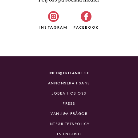
b
ö
c
INSTAGRAM
k
FACEBOOK
e
r
o
n
l
i
INFO@FRITANKE.SE
n
ANNONSERA I SANS
e
h
JOBBA HOS OSS
o
PRESS
s
F
VANLIGA FRÅGOR
r
INTEGRITETSPOLICY
i
T
IN ENGLISH