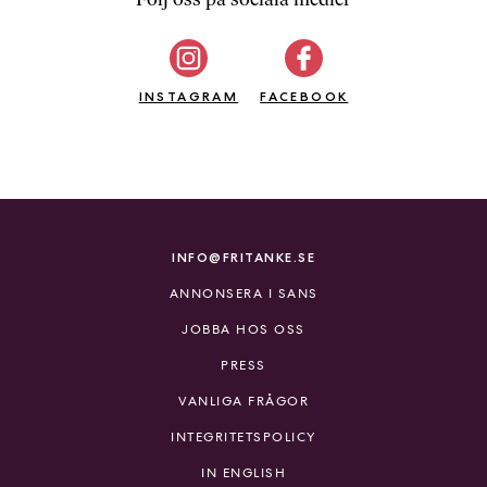
b
ö
c
INSTAGRAM
k
FACEBOOK
e
r
o
n
l
i
INFO@FRITANKE.SE
n
ANNONSERA I SANS
e
h
JOBBA HOS OSS
o
PRESS
s
F
VANLIGA FRÅGOR
r
INTEGRITETSPOLICY
i
T
IN ENGLISH