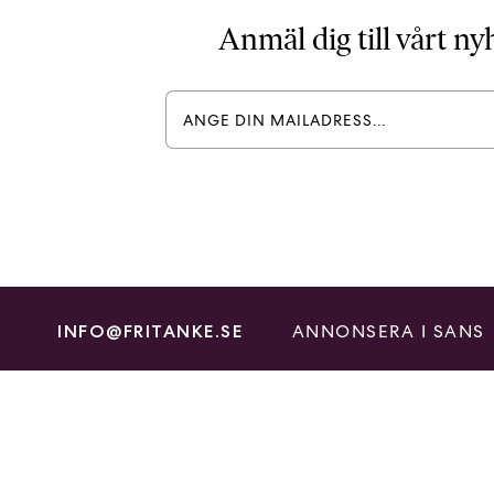
Anmäl dig till vårt n
ANNONSERA I SANS
INFO@FRITANKE.SE