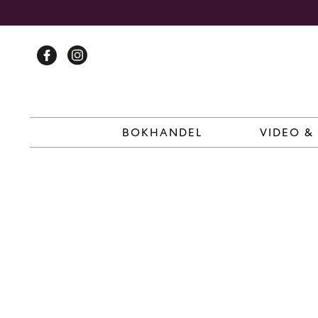
Skip
to
content
BOKHANDEL
VIDEO &