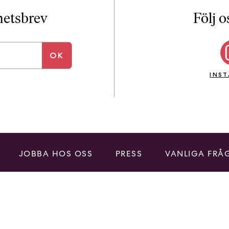
i
T
yhetsbrev
Följ o
a
n
k
e
INS
JOBBA HOS OSS
PRESS
VANLIGA FRÅ