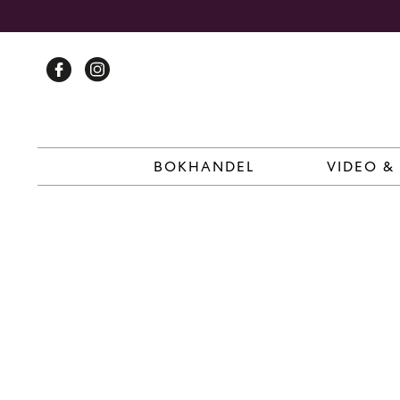
Skip
to
content
BOKHANDEL
VIDEO &