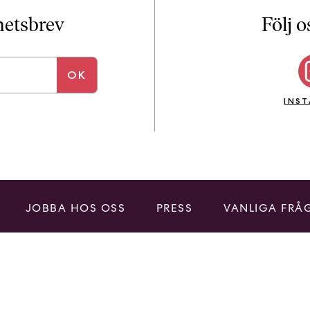
i
T
yhetsbrev
Följ o
a
n
k
e
INS
JOBBA HOS OSS
PRESS
VANLIGA FRÅ