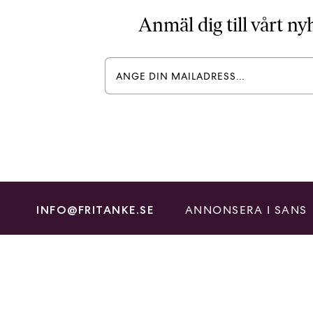
Anmäl dig till vårt n
ANNONSERA I SANS
INFO@FRITANKE.SE