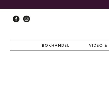
Skip
to
content
BOKHANDEL
VIDEO &