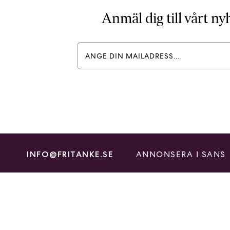
Anmäl dig till vårt n
ANNONSERA I SANS
INFO@FRITANKE.SE