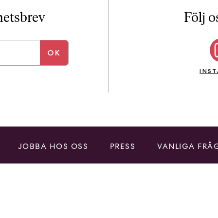
i
T
yhetsbrev
Följ o
a
n
k
e
INS
JOBBA HOS OSS
PRESS
VANLIGA FRÅ