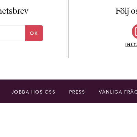
i
T
yhetsbrev
Följ o
a
n
k
e
INS
JOBBA HOS OSS
PRESS
VANLIGA FRÅ