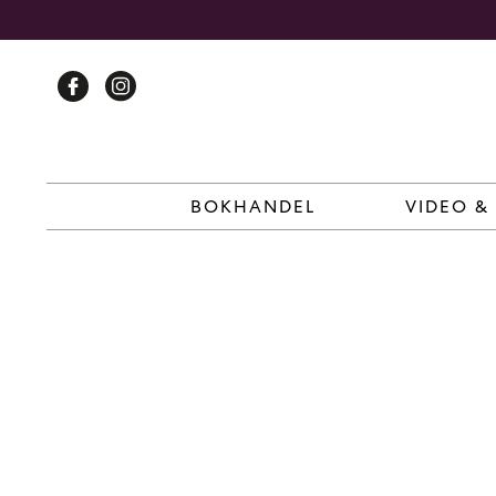
Skip
to
content
BOKHANDEL
VIDEO &