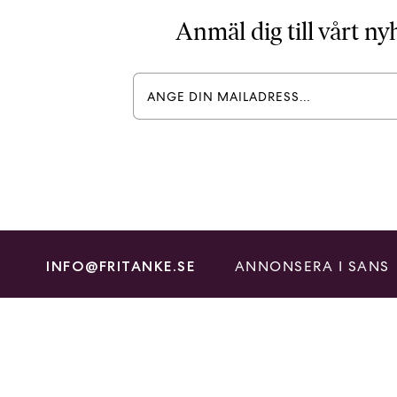
Anmäl dig till vårt n
ANNONSERA I SANS
INFO@FRITANKE.SE