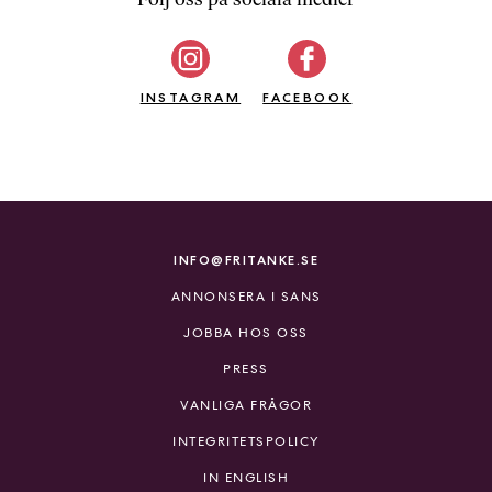
b
ö
c
INSTAGRAM
k
FACEBOOK
e
r
o
n
l
i
INFO@FRITANKE.SE
n
ANNONSERA I SANS
e
h
JOBBA HOS OSS
o
PRESS
s
F
VANLIGA FRÅGOR
r
INTEGRITETSPOLICY
i
T
IN ENGLISH