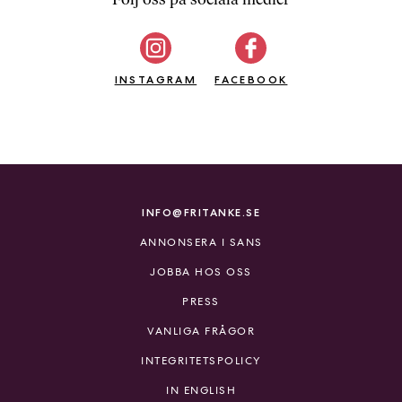
b
ö
c
INSTAGRAM
k
FACEBOOK
e
r
o
n
l
i
INFO@FRITANKE.SE
n
ANNONSERA I SANS
e
h
JOBBA HOS OSS
o
PRESS
s
F
VANLIGA FRÅGOR
r
INTEGRITETSPOLICY
i
T
IN ENGLISH