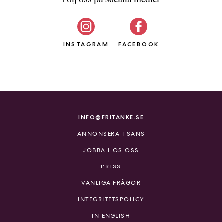
b
ö
c
INSTAGRAM
k
FACEBOOK
e
r
o
n
l
i
INFO@FRITANKE.SE
n
ANNONSERA I SANS
e
h
JOBBA HOS OSS
o
PRESS
s
F
VANLIGA FRÅGOR
r
INTEGRITETSPOLICY
i
T
IN ENGLISH