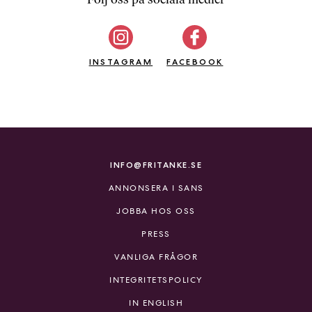
b
ö
c
INSTAGRAM
k
FACEBOOK
e
r
o
n
l
i
INFO@FRITANKE.SE
n
ANNONSERA I SANS
e
h
JOBBA HOS OSS
o
PRESS
s
F
VANLIGA FRÅGOR
r
INTEGRITETSPOLICY
i
T
IN ENGLISH