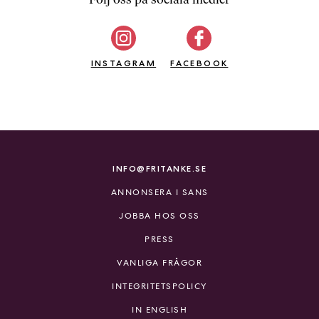
b
ö
c
INSTAGRAM
k
FACEBOOK
e
r
o
n
l
i
INFO@FRITANKE.SE
n
ANNONSERA I SANS
e
h
JOBBA HOS OSS
o
PRESS
s
F
VANLIGA FRÅGOR
r
INTEGRITETSPOLICY
i
T
IN ENGLISH