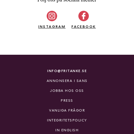
b
ö
c
INSTAGRAM
k
FACEBOOK
e
r
o
n
l
i
INFO@FRITANKE.SE
n
ANNONSERA I SANS
e
h
JOBBA HOS OSS
o
PRESS
s
F
VANLIGA FRÅGOR
r
INTEGRITETSPOLICY
i
T
IN ENGLISH