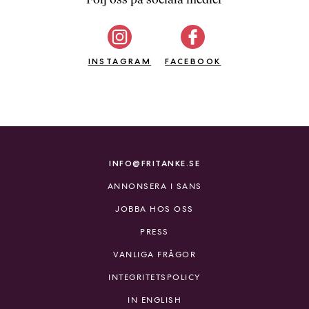
b
ö
c
INSTAGRAM
k
FACEBOOK
e
r
o
n
l
i
INFO@FRITANKE.SE
n
ANNONSERA I SANS
e
h
JOBBA HOS OSS
o
PRESS
s
F
VANLIGA FRÅGOR
r
INTEGRITETSPOLICY
i
T
IN ENGLISH