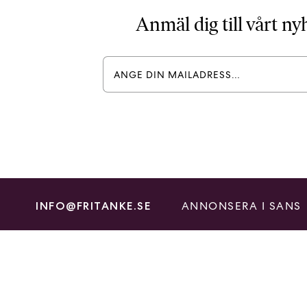
Anmäl dig till vårt n
ANNONSERA I SANS
INFO@FRITANKE.SE