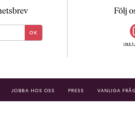
i
T
yhetsbrev
Följ o
a
n
k
e
INS
JOBBA HOS OSS
PRESS
VANLIGA FRÅ