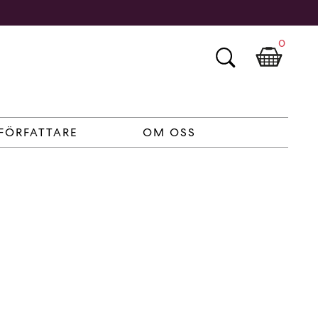
0
FÖRFATTARE
OM OSS