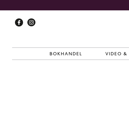
Skip
to
content
BOKHANDEL
VIDEO &