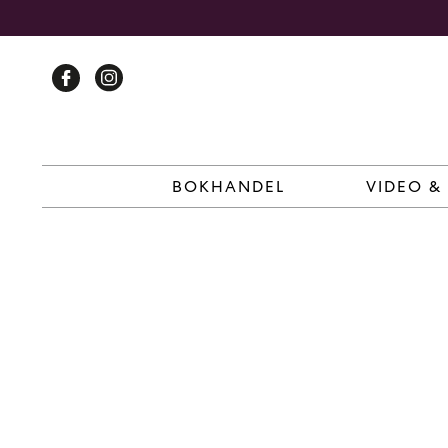
Skip
to
content
BOKHANDEL
VIDEO &