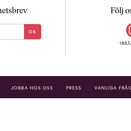
i
T
yhetsbrev
Följ o
a
n
k
e
INS
JOBBA HOS OSS
PRESS
VANLIGA FRÅ