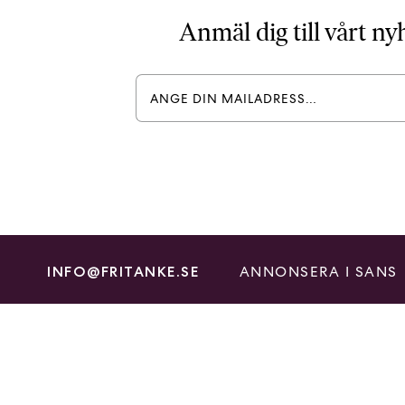
Anmäl dig till vårt n
ANNONSERA I SANS
INFO@FRITANKE.SE