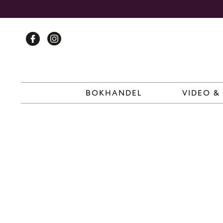
Skip
to
content
BOKHANDEL
VIDEO &