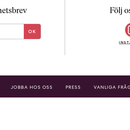
i
T
yhetsbrev
Följ o
a
n
k
e
INS
JOBBA HOS OSS
PRESS
VANLIGA FRÅ