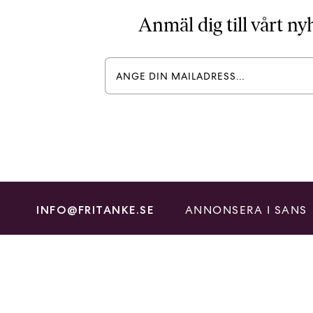
Anmäl dig till vårt n
ANNONSERA I SANS
INFO@FRITANKE.SE