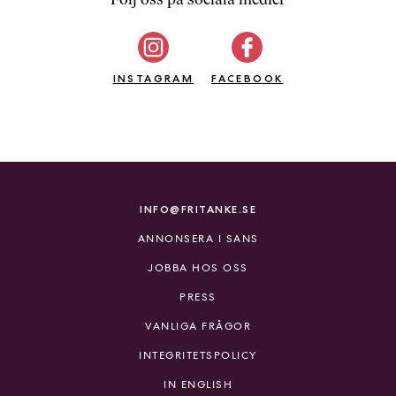
b
ö
c
INSTAGRAM
k
FACEBOOK
e
r
o
n
l
i
INFO@FRITANKE.SE
n
ANNONSERA I SANS
e
h
JOBBA HOS OSS
o
PRESS
s
F
VANLIGA FRÅGOR
r
INTEGRITETSPOLICY
i
T
IN ENGLISH