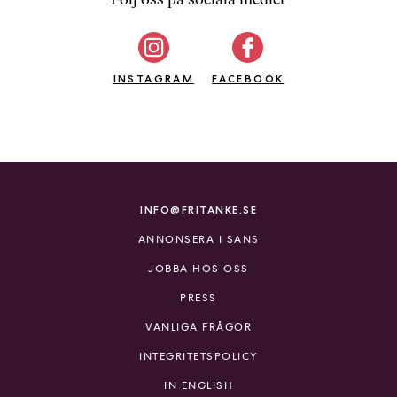
b
ö
c
INSTAGRAM
k
FACEBOOK
e
r
o
n
l
i
INFO@FRITANKE.SE
n
ANNONSERA I SANS
e
h
JOBBA HOS OSS
o
PRESS
s
F
VANLIGA FRÅGOR
r
INTEGRITETSPOLICY
i
T
IN ENGLISH