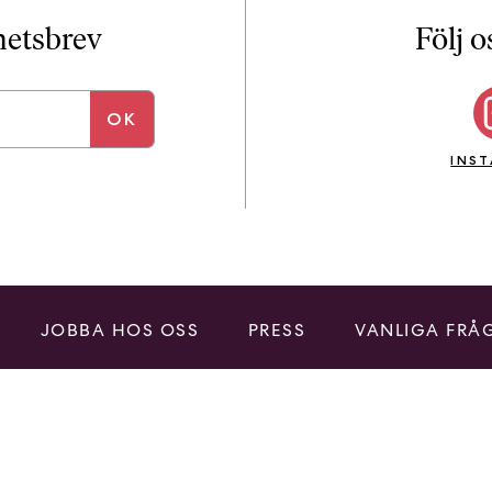
i
T
yhetsbrev
Följ o
a
n
k
e
INS
JOBBA HOS OSS
PRESS
VANLIGA FRÅ