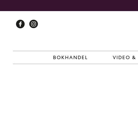
Skip
to
content
BOKHANDEL
VIDEO &