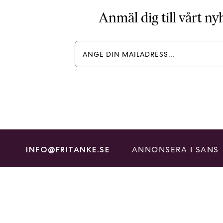
Anmäl dig till vårt n
ANNONSERA I SANS
INFO@FRITANKE.SE