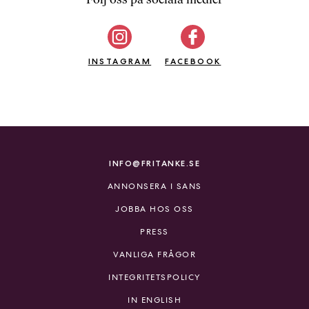
b
ö
c
INSTAGRAM
k
FACEBOOK
e
r
o
n
l
i
INFO@FRITANKE.SE
n
ANNONSERA I SANS
e
h
JOBBA HOS OSS
o
PRESS
s
F
VANLIGA FRÅGOR
r
INTEGRITETSPOLICY
i
T
IN ENGLISH