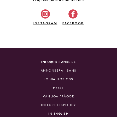
b
ö
c
INSTAGRAM
k
FACEBOOK
e
r
o
n
l
i
INFO@FRITANKE.SE
n
ANNONSERA I SANS
e
h
JOBBA HOS OSS
o
PRESS
s
F
VANLIGA FRÅGOR
r
INTEGRITETSPOLICY
i
T
IN ENGLISH