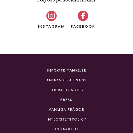
b
ö
c
INSTAGRAM
k
FACEBOOK
e
r
o
n
l
i
INFO@FRITANKE.SE
n
ANNONSERA I SANS
e
h
JOBBA HOS OSS
o
PRESS
s
F
VANLIGA FRÅGOR
r
INTEGRITETSPOLICY
i
T
IN ENGLISH