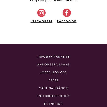
b
ö
c
INSTAGRAM
k
FACEBOOK
e
r
o
n
l
i
INFO@FRITANKE.SE
n
ANNONSERA I SANS
e
h
JOBBA HOS OSS
o
PRESS
s
F
VANLIGA FRÅGOR
r
INTEGRITETSPOLICY
i
T
IN ENGLISH