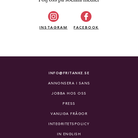
b
ö
c
INSTAGRAM
k
FACEBOOK
e
r
o
n
l
i
INFO@FRITANKE.SE
n
ANNONSERA I SANS
e
h
JOBBA HOS OSS
o
PRESS
s
F
VANLIGA FRÅGOR
r
INTEGRITETSPOLICY
i
T
IN ENGLISH