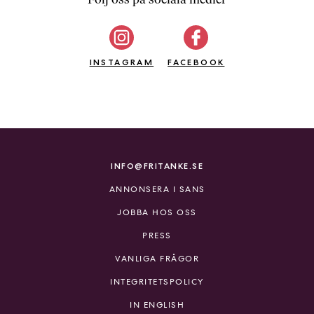
b
ö
c
INSTAGRAM
k
FACEBOOK
e
r
o
n
l
i
INFO@FRITANKE.SE
n
ANNONSERA I SANS
e
h
JOBBA HOS OSS
o
PRESS
s
F
VANLIGA FRÅGOR
r
INTEGRITETSPOLICY
i
T
IN ENGLISH