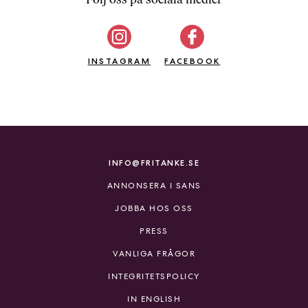
b
ö
c
INSTAGRAM
k
FACEBOOK
e
r
o
n
l
i
INFO@FRITANKE.SE
n
ANNONSERA I SANS
e
h
JOBBA HOS OSS
o
PRESS
s
F
VANLIGA FRÅGOR
r
INTEGRITETSPOLICY
i
T
IN ENGLISH