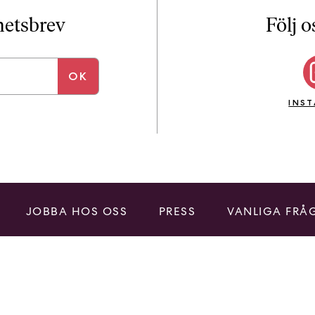
i
T
yhetsbrev
Följ o
a
n
k
e
INS
JOBBA HOS OSS
PRESS
VANLIGA FRÅ