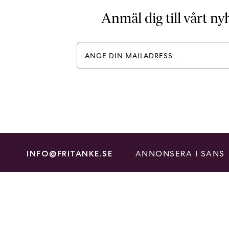
Anmäl dig till vårt n
ANNONSERA I SANS
INFO@FRITANKE.SE