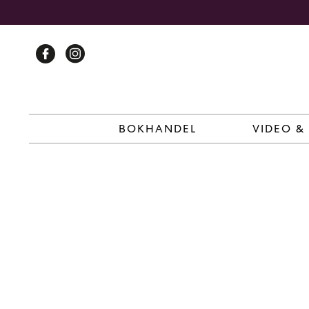
Skip
to
content
BOKHANDEL
VIDEO &