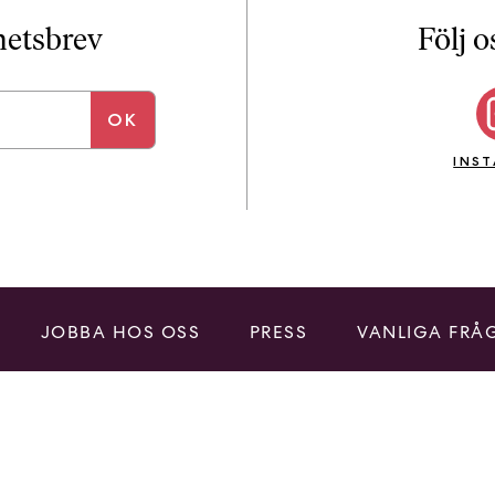
i
T
yhetsbrev
Följ o
a
n
k
e
INS
JOBBA HOS OSS
PRESS
VANLIGA FRÅ