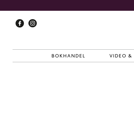
Skip
to
content
BOKHANDEL
VIDEO &