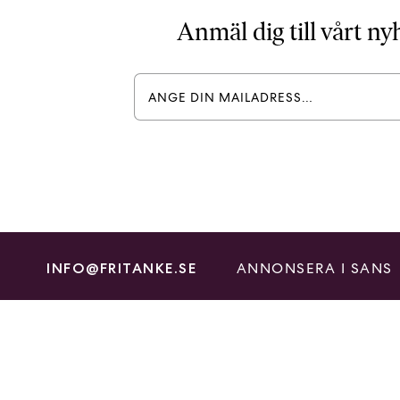
Anmäl dig till vårt n
ANNONSERA I SANS
INFO@FRITANKE.SE