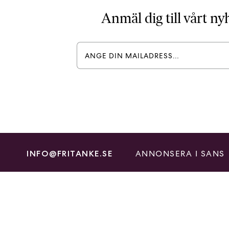
Anmäl dig till vårt n
ANNONSERA I SANS
INFO@FRITANKE.SE