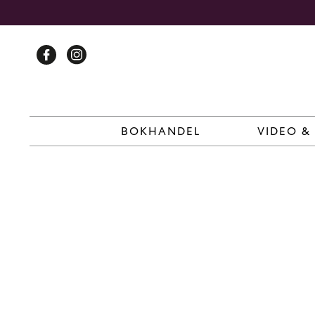
Skip
to
content
BOKHANDEL
VIDEO &