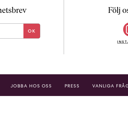
i
T
yhetsbrev
Följ o
a
n
k
e
INS
JOBBA HOS OSS
PRESS
VANLIGA FRÅ