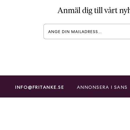
Anmäl dig till vårt n
ANNONSERA I SANS
INFO@FRITANKE.SE