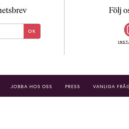
i
T
yhetsbrev
Följ o
a
n
k
e
INS
JOBBA HOS OSS
PRESS
VANLIGA FRÅ