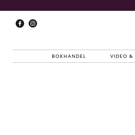
Skip
to
content
BOKHANDEL
VIDEO &