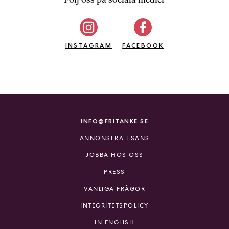
b
ö
c
INSTAGRAM
k
FACEBOOK
e
r
o
n
l
i
INFO@FRITANKE.SE
n
ANNONSERA I SANS
e
h
JOBBA HOS OSS
o
PRESS
s
F
VANLIGA FRÅGOR
r
INTEGRITETSPOLICY
i
T
IN ENGLISH