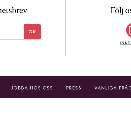
i
T
yhetsbrev
Följ o
a
n
k
e
INS
JOBBA HOS OSS
PRESS
VANLIGA FRÅ