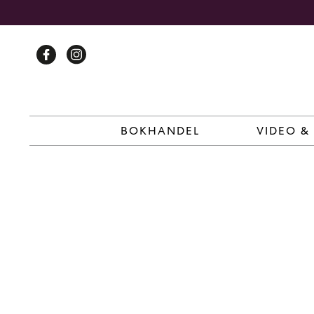
Skip
to
content
BOKHANDEL
VIDEO &