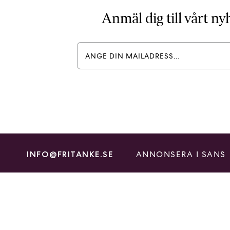
Anmäl dig till vårt n
ANNONSERA I SANS
INFO@FRITANKE.SE