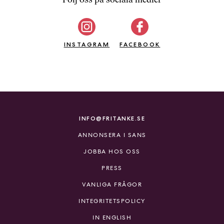
b
ö
c
INSTAGRAM
k
FACEBOOK
e
r
o
n
l
i
INFO@FRITANKE.SE
n
ANNONSERA I SANS
e
h
JOBBA HOS OSS
o
PRESS
s
F
VANLIGA FRÅGOR
r
INTEGRITETSPOLICY
i
T
IN ENGLISH