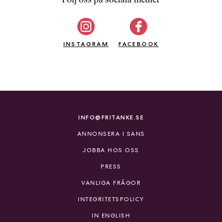
b
ö
c
INSTAGRAM
k
FACEBOOK
e
r
o
n
l
i
INFO@FRITANKE.SE
n
ANNONSERA I SANS
e
h
JOBBA HOS OSS
o
PRESS
s
F
VANLIGA FRÅGOR
r
INTEGRITETSPOLICY
i
T
IN ENGLISH