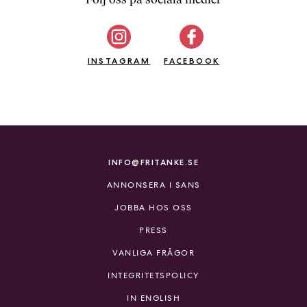
b
ö
c
INSTAGRAM
k
FACEBOOK
e
r
o
n
l
i
INFO@FRITANKE.SE
n
ANNONSERA I SANS
e
h
JOBBA HOS OSS
o
PRESS
s
F
VANLIGA FRÅGOR
r
INTEGRITETSPOLICY
i
T
IN ENGLISH